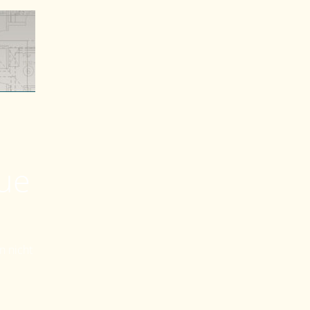
eue
n nicht