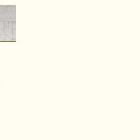
eue
n nicht