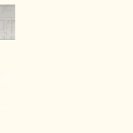
eue
n nicht