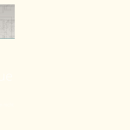
eue
n nicht