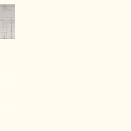
eue
n nicht