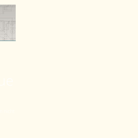
eue
n nicht